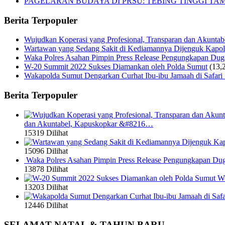
PAGELARAN BUDAYA DI PRSU: TEBING TINGGI T
Berita Terpopuler
Wujudkan Koperasi yang Profesional, Transparan dan Akunta
Wartawan yang Sedang Sakit di Kediamannya Dijenguk Kapol
Waka Polres Asahan Pimpin Press Release Pengungkapan Du
W-20 Summit 2022 Sukses Diamankan oleh Polda Sumut
(13,
Wakapolda Sumut Dengarkan Curhat Ibu-ibu Jamaah di Safari
Berita Terpopuler
dan Akuntabel, Kapuskopkar &#8216…
15319 Dilihat
15096 Dilihat
Waka Polres Asahan Pimpin Press Release Pengungkapan Du
13878 Dilihat
W-
13203 Dilihat
12446 Dilihat
SELAMAT NATAL & TAHUN BARU