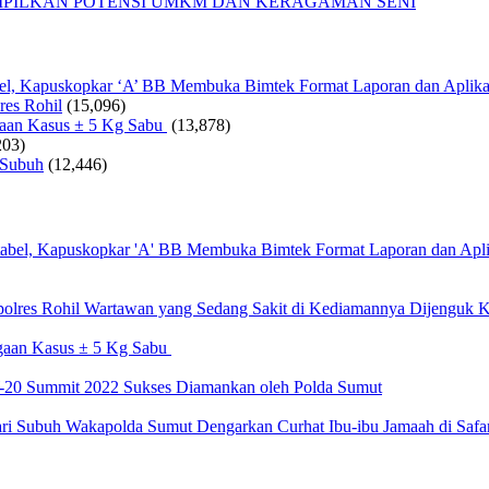
AMPILKAN POTENSI UMKM DAN KERAGAMAN SENI
bel, Kapuskopkar ‘A’ BB Membuka Bimtek Format Laporan dan Aplika
res Rohil
(15,096)
gaan Kasus ± 5 Kg Sabu
(13,878)
203)
 Subuh
(12,446)
Wartawan yang Sedang Sakit di Kediamannya Dijenguk K
gaan Kasus ± 5 Kg Sabu
20 Summit 2022 Sukses Diamankan oleh Polda Sumut
Wakapolda Sumut Dengarkan Curhat Ibu-ibu Jamaah di Safa