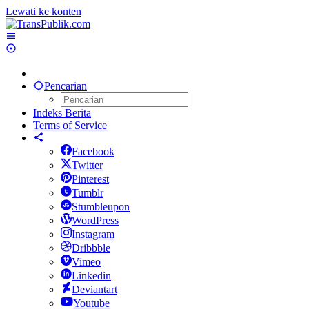
Lewati ke konten
Pencarian
Indeks Berita
Terms of Service
Facebook
Twitter
Pinterest
Tumblr
Stumbleupon
WordPress
Instagram
Dribbble
Vimeo
Linkedin
Deviantart
Youtube