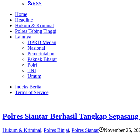
RSS
Home
Headline
Hukum & Kriminal
Polres Tebing Tinggi
Lainnya
DPRD Medan
Nasional
Pemerintahan
Pakpak Bharat
Polri
TNI
Umum
Indeks Berita
Terms of Service
Polres Siantar Berhasil Tangkap Sepasan
Hukum & Kriminal
,
Polres Binjai
,
Polres Siantar
November 25, 20