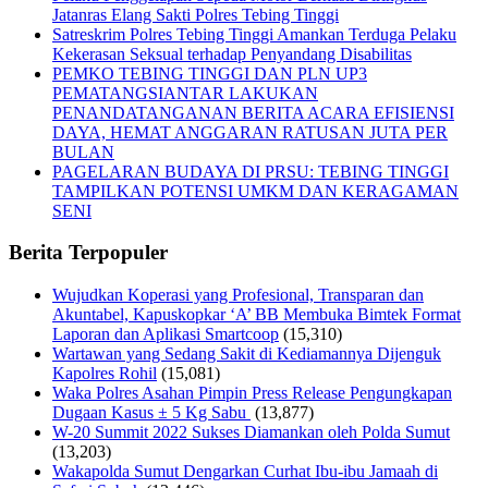
Jatanras Elang Sakti Polres Tebing Tinggi
Satreskrim Polres Tebing Tinggi Amankan Terduga Pelaku
Kekerasan Seksual terhadap Penyandang Disabilitas
PEMKO TEBING TINGGI DAN PLN UP3
PEMATANGSIANTAR LAKUKAN
PENANDATANGANAN BERITA ACARA EFISIENSI
DAYA, HEMAT ANGGARAN RATUSAN JUTA PER
BULAN
PAGELARAN BUDAYA DI PRSU: TEBING TINGGI
TAMPILKAN POTENSI UMKM DAN KERAGAMAN
SENI
Berita Terpopuler
Wujudkan Koperasi yang Profesional, Transparan dan
Akuntabel, Kapuskopkar ‘A’ BB Membuka Bimtek Format
Laporan dan Aplikasi Smartcoop
(15,310)
Wartawan yang Sedang Sakit di Kediamannya Dijenguk
Kapolres Rohil
(15,081)
Waka Polres Asahan Pimpin Press Release Pengungkapan
Dugaan Kasus ± 5 Kg Sabu
(13,877)
W-20 Summit 2022 Sukses Diamankan oleh Polda Sumut
(13,203)
Wakapolda Sumut Dengarkan Curhat Ibu-ibu Jamaah di