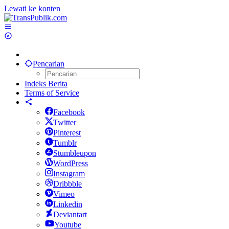
Lewati ke konten
Pencarian
Indeks Berita
Terms of Service
Facebook
Twitter
Pinterest
Tumblr
Stumbleupon
WordPress
Instagram
Dribbble
Vimeo
Linkedin
Deviantart
Youtube