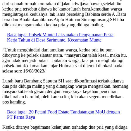
dari sebuah rumah kontrakan di jalan sriwijaya bawah,setelah itu
kedua pria tersebut dibawa ke kantor lurah baru,kemudian warga
mengintrogasi keduanya, tak lama berselang Babinsa serda A .Batu
bara dan Bhabinkamtibmas Aiptu Hotman Simangunsong SH tiba
dilokasi mengamankan kedua pria yang diduga maling.
Baca juga:
Polsek Munte Laksanakan Pengamanan Pesta
Kerja Tahun di Desa Sarimunte, Kecamatan Munte
“Untuk menghindari dari amukan warga, kedua pria itu pun
diboyong ke polsek siantar utara, “masyarakat telah kesal, maka itu,
agar tidak menjadi bulan – bulanan warga, kita pun menghubungi
polsek untuk diamankan “ujar Hotman saat ditemui dilokasi pada
selasa sore 16/08/3023/.
Lurah baru Bambang Saputra SH saat dikonfirmasi terkait adanya
dua pria diduga maling yang ditangkap warga mengatakan, memang
masyarakat telah geram dengan banyaknya kejadian pencurian
dikelurahan baru ini, oleh karena itu, kita akan segera mendirikan
pos kamling.
Baca juga:
20 Petani Food Estate Tandatangan MoU dengan
PT Parna Raya
Ketika ditanya bagaimana kelanjutan terhadap dua pria yang diduga