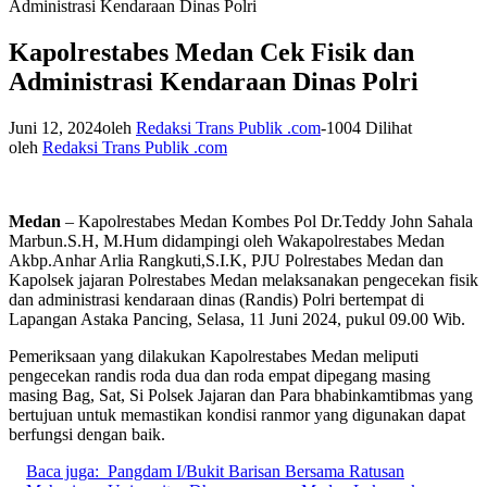
Administrasi Kendaraan Dinas Polri
Kapolrestabes Medan Cek Fisik dan
Administrasi Kendaraan Dinas Polri
Juni 12, 2024
oleh
Redaksi Trans Publik .com
-
1004 Dilihat
oleh
Redaksi Trans Publik .com
Medan
– Kapolrestabes Medan Kombes Pol Dr.Teddy John Sahala
Marbun.S.H, M.Hum didampingi oleh Wakapolrestabes Medan
Akbp.Anhar Arlia Rangkuti,S.I.K, PJU Polrestabes Medan dan
Kapolsek jajaran Polrestabes Medan melaksanakan pengecekan fisik
dan administrasi kendaraan dinas (Randis) Polri bertempat di
Lapangan Astaka Pancing, Selasa, 11 Juni 2024, pukul 09.00 Wib.
Pemeriksaan yang dilakukan Kapolrestabes Medan meliputi
pengecekan randis roda dua dan roda empat dipegang masing
masing Bag, Sat, Si Polsek Jajaran dan Para bhabinkamtibmas yang
bertujuan untuk memastikan kondisi ranmor yang digunakan dapat
berfungsi dengan baik.
Baca juga:
Pangdam I/Bukit Barisan Bersama Ratusan