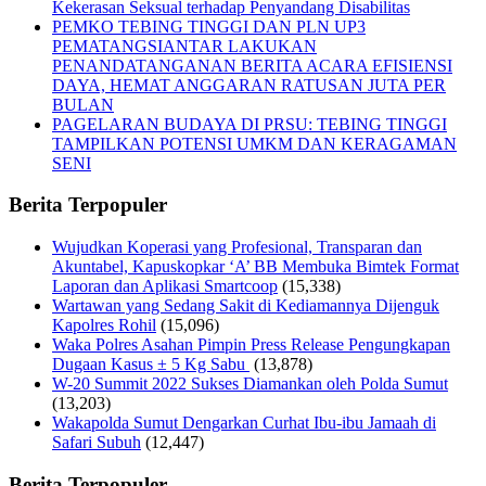
Kekerasan Seksual terhadap Penyandang Disabilitas
PEMKO TEBING TINGGI DAN PLN UP3
PEMATANGSIANTAR LAKUKAN
PENANDATANGANAN BERITA ACARA EFISIENSI
DAYA, HEMAT ANGGARAN RATUSAN JUTA PER
BULAN
PAGELARAN BUDAYA DI PRSU: TEBING TINGGI
TAMPILKAN POTENSI UMKM DAN KERAGAMAN
SENI
Berita Terpopuler
Wujudkan Koperasi yang Profesional, Transparan dan
Akuntabel, Kapuskopkar ‘A’ BB Membuka Bimtek Format
Laporan dan Aplikasi Smartcoop
(15,338)
Wartawan yang Sedang Sakit di Kediamannya Dijenguk
Kapolres Rohil
(15,096)
Waka Polres Asahan Pimpin Press Release Pengungkapan
Dugaan Kasus ± 5 Kg Sabu
(13,878)
W-20 Summit 2022 Sukses Diamankan oleh Polda Sumut
(13,203)
Wakapolda Sumut Dengarkan Curhat Ibu-ibu Jamaah di
Safari Subuh
(12,447)
Berita Terpopuler