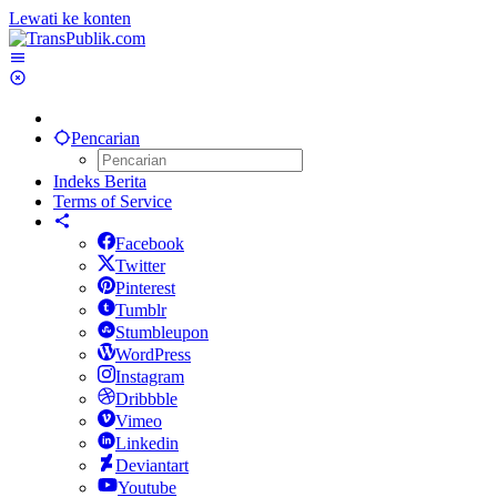
Lewati ke konten
Pencarian
Indeks Berita
Terms of Service
Facebook
Twitter
Pinterest
Tumblr
Stumbleupon
WordPress
Instagram
Dribbble
Vimeo
Linkedin
Deviantart
Youtube