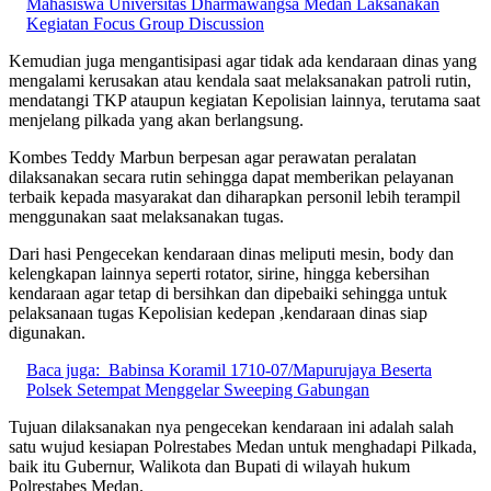
Mahasiswa Universitas Dharmawangsa Medan Laksanakan
Kegiatan Focus Group Discussion
Kemudian juga mengantisipasi agar tidak ada kendaraan dinas yang
mengalami kerusakan atau kendala saat melaksanakan patroli rutin,
mendatangi TKP ataupun kegiatan Kepolisian lainnya, terutama saat
menjelang pilkada yang akan berlangsung.
Kombes Teddy Marbun berpesan agar perawatan peralatan
dilaksanakan secara rutin sehingga dapat memberikan pelayanan
terbaik kepada masyarakat dan diharapkan personil lebih terampil
menggunakan saat melaksanakan tugas.
Dari hasi Pengecekan kendaraan dinas meliputi mesin, body dan
kelengkapan lainnya seperti rotator, sirine, hingga kebersihan
kendaraan agar tetap di bersihkan dan dipebaiki sehingga untuk
pelaksanaan tugas Kepolisian kedepan ,kendaraan dinas siap
digunakan.
Baca juga:
Babinsa Koramil 1710-07/Mapurujaya Beserta
Polsek Setempat Menggelar Sweeping Gabungan
Tujuan dilaksanakan nya pengecekan kendaraan ini adalah salah
satu wujud kesiapan Polrestabes Medan untuk menghadapi Pilkada,
baik itu Gubernur, Walikota dan Bupati di wilayah hukum
Polrestabes Medan.