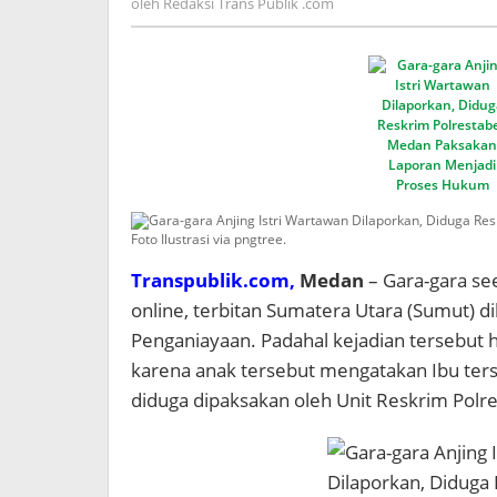
oleh
Redaksi Trans Publik .com
Hukum
Trans
Publik
.com
Foto Ilustrasi via pngtree.
Transpublik.com,
Medan
– Gara-gara se
online, terbitan Sumatera Utara (Sumut) di
Penganiayaan. Padahal kejadian tersebut 
karena anak tersebut mengatakan Ibu ters
diduga dipaksakan oleh Unit Reskrim Polr