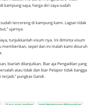
di kampung saya, harga diri saya sudah
 sudah tercoreng di kampung kami. Lagian tidak
ut,” ujarnya.
iaya, tunjukkanlah visum nya. Ini diminta visum
u memberikan, sepel dan ini malah kami disuruh
a.
n, biarlah dilanjutkan. Biar aja Pengadilan yang
rsalah atau tidak dan biar Pelapor tidak bangga
i terjadi,” pungkas Gandi.
Gara-gara Anjing
Istri Wartawan Dilaporkan