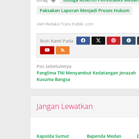
Paksakan Laporan Menjadi Proses Hukum
oleh
Redaksi Trans Publik .com
Ikuti Kami Pada
Navigasi
Pos sebelumnya
Panglima TNI Menyambut Kedatangan Jenazah
pos
Kusuma Bangsa
Jangan Lewatkan
Kapolda Sumut
Bapenda Medan