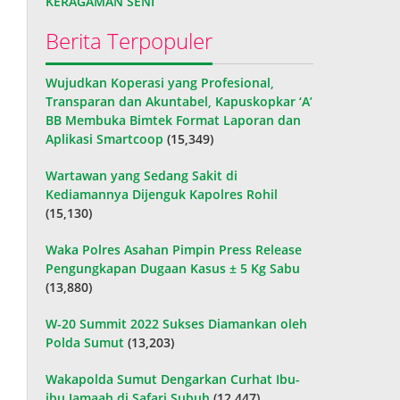
KERAGAMAN SENI
Berita Terpopuler
Wujudkan Koperasi yang Profesional,
Transparan dan Akuntabel, Kapuskopkar ‘A’
BB Membuka Bimtek Format Laporan dan
Aplikasi Smartcoop
(15,349)
Wartawan yang Sedang Sakit di
Kediamannya Dijenguk Kapolres Rohil
(15,130)
Waka Polres Asahan Pimpin Press Release
Pengungkapan Dugaan Kasus ± 5 Kg Sabu
(13,880)
W-20 Summit 2022 Sukses Diamankan oleh
Polda Sumut
(13,203)
Wakapolda Sumut Dengarkan Curhat Ibu-
ibu Jamaah di Safari Subuh
(12,447)