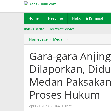
Lewati
ke
konten
Home
Headline
Hukum & Kriminal
Indeks Berita
Terms of Service
Homepage
»
Medan
»
Gara-
gara
Anjing
Gara-gara Anjing
Istri
Wartawan
Dilaporkan, Did
Dilaporkan,
Diduga
Reskrim
Medan Paksakan
Polrestabes
Medan
Proses Hukum
Paksakan
Laporan
Menjadi
April 21, 2023
oleh
-
1648 Dilihat
Proses
Redaksi